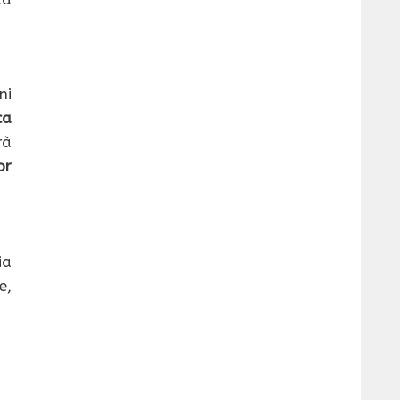
ni
ca
rà
or
ia
e,