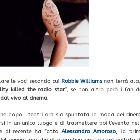
lare le voci secondo cui
Robbie Williams
non terrà alc
lity killed the radio star
“, se non altro però i fan d
 dal vivo al cinema
.
 che dopo i teatri ora sia spuntata la moda dei cine
rsi in un unico luogo e di trasmettere poi l’evento nel
ome di recente ha fatto
Alessandra Amoroso
, la pri
 del genere, ma che di sicuro ben presto sarà imitata 