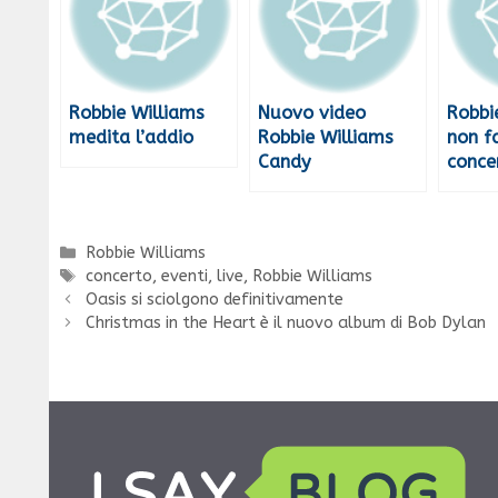
Robbie Williams
Nuovo video
Robbi
medita l’addio
Robbie Williams
non f
Candy
concer
Categorie
Robbie Williams
Tag
concerto
,
eventi
,
live
,
Robbie Williams
Oasis si sciolgono definitivamente
Christmas in the Heart è il nuovo album di Bob Dylan