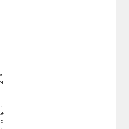
un
el
ma
le
ma
da