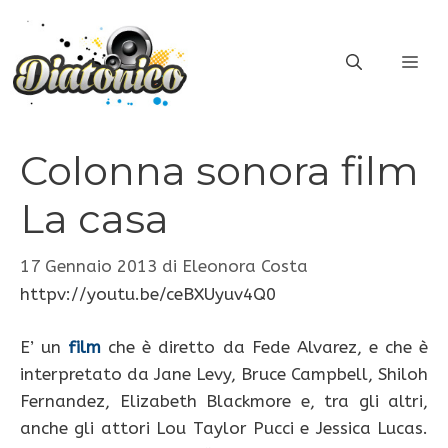
Vai
al
ME
contenuto
Colonna sonora film
La casa
17 Gennaio 2013
di
Eleonora Costa
httpv://youtu.be/ceBXUyuv4Q0
E’ un
film
che è diretto da Fede Alvarez, e che è
interpretato da Jane Levy, Bruce Campbell, Shiloh
Fernandez, Elizabeth Blackmore e, tra gli altri,
anche gli attori Lou Taylor Pucci e Jessica Lucas.