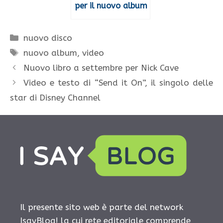
per il nuovo album
Categorie
nuovo disco
Tag
nuovo album
,
video
Nuovo libro a settembre per Nick Cave
Video e testo di “Send it On”, il singolo delle
star di Disney Channel
Il presente sito web è parte del network
IsayBlog! la cui rete editoriale comprende