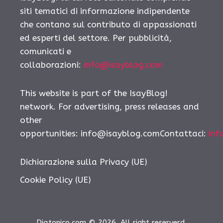
siti tematici di informazione indipendente
che contano sul contributo di appassionati
ed esperti del settore. Per pubblicità,
comunicati e
collaborazioni:
info@isayblog.com
This website is part of the IsayBlog!
network. For advertising, press releases and
other
opportunities:
info@isayblog.comContattaci
:
inf
Dichiarazione sulla Privacy (UE)
Cookie Policy (UE)
Diatonico.com © 2026. All right reserverd.