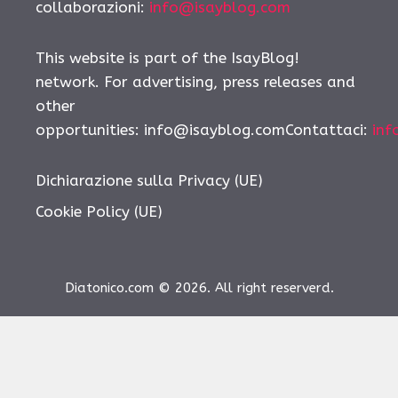
collaborazioni:
info@isayblog.com
This website is part of the IsayBlog!
network. For advertising, press releases and
other
opportunities:
info@isayblog.comContattaci
:
inf
Dichiarazione sulla Privacy (UE)
Cookie Policy (UE)
Diatonico.com © 2026. All right reserverd.