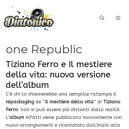
Vai
al
ME
contenuto
one Republic
Tiziano Ferro e Il mestiere
della vita: nuova versione
dell’album
C’è chi lo chiamerebbe una semplice ristampa il
repackaging
de “
Il mestiere della vita
” di
Tiziano
Ferro
: non si può essere più distanti dalla realtà.
L’
album
infatti viene pubblicato nuovamente con
nuovi arrangiamenti e
ricantatato
dall’inizio alla