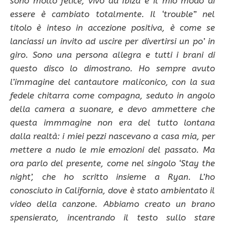
sono molto felice, vivo ad Ibiza e il mio modo di
essere è cambiato totalmente. Il ‘trouble” nel
titolo è inteso in accezione positiva, è come se
lanciassi un invito ad uscire per divertirsi un po’ in
giro. Sono una persona allegra e tutti i brani di
questo disco lo dimostrano. Ho sempre avuto
l’immagine del cantautore maliconico, con la sua
fedele chitarra come compagna, seduto in angolo
della camera a suonare, e devo ammettere che
questa immmagine non era del tutto lontana
dalla realtà: i miei pezzi nascevano a casa mia, per
mettere a nudo le mie emozioni del passato. Ma
ora parlo del presente, come nel singolo ‘Stay the
night’, che ho scritto insieme a Ryan. L’ho
conosciuto in California, dove è stato ambientato il
video della canzone. Abbiamo creato un brano
spensierato, incentrando il testo sullo stare