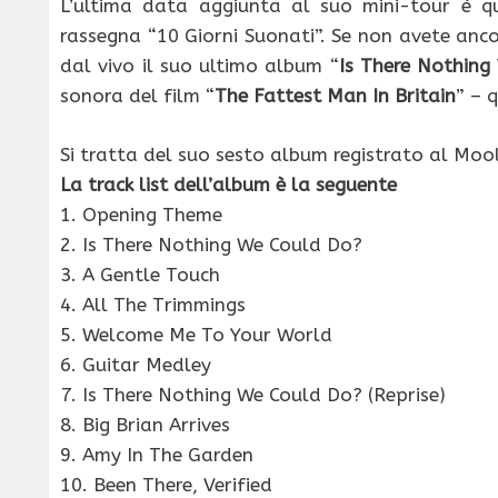
L’ultima data aggiunta al suo mini-tour è q
rassegna “10 Giorni Suonati”. Se non avete an
dal vivo il suo ultimo album “
Is There Nothing
sonora del film “
The Fattest Man In Britain
” – 
Si tratta del suo sesto album registrato al Mo
La track list dell’album è la seguente
1. Opening Theme
2. Is There Nothing We Could Do?
3. A Gentle Touch
4. All The Trimmings
5. Welcome Me To Your World
6. Guitar Medley
7. Is There Nothing We Could Do? (Reprise)
8. Big Brian Arrives
9. Amy In The Garden
10. Been There, Verified