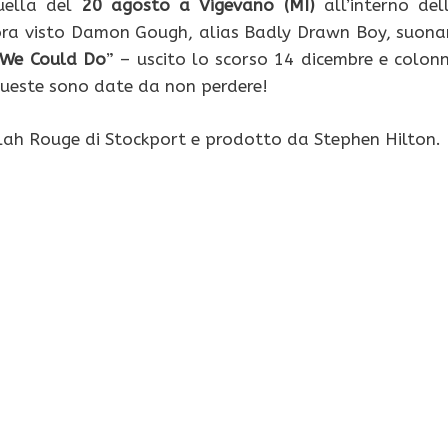
uella del
20 agosto a Vigevano (MI)
all’interno del
cora visto Damon Gough, alias Badly Drawn Boy, suona
 We Could Do
” – uscito lo scorso 14 dicembre e colon
queste sono date da non perdere!
olah Rouge di Stockport e prodotto da Stephen Hilton.