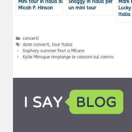
Mini tour in Italia di
Shaggy in Italia per
Mark 
Micah P. Hinson
un mini tour
Lucky
Italia
Categorie
concerti
Tag
date concerti
,
tour Italia
Saphary summer fest a Milano
Kylie Minogue rimpiange le canzoni sul cancro