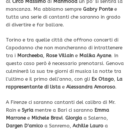
al
Circo Massimo
di
Mahmood
un po’ si sentirà la
mancanza. Ma abbiamo sempre
Gabry Ponte
e
tutta una serie di cantanti che saranno in grado
di divertire e far ballare.
Torino e tra quelle città che offrono concerti di
Capodanno che non mancheranno di intrattenere
tra i
Morcheeba
,
Rose Villain
e
Malika Ayane
. In
questo caso però è necessario prenotarsi. Genova
culminerà la sua tre giorni di musica la notte tra
l’ultimo e il primo dell’anno, con gli
Ex Otago
,
La
rappresentante di lista
e
Alessandra Amoroso
.
A Firenze ci saranno cantanti del calibro di Mr.
Rain e
Syria
mentre a Bari ci saranno
Emma
Marrone
e
Michele Bravi
.
Giorgia
a Salerno,
Dargen D’amico
a Sanremo,
Achille Lauro
a