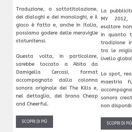
Traduzione, o sottotitolazione,
La pubblici
dei dialoghi e dei monologhi, e il
MY 2012, 
gioco è fatto e, anche in Italia,
esaltare non
possiamo godere delle meraviglie
in quanto t
statunitensi.
tradizione i
tra le migli
Questa volta, in particolare,
livello globa
sarebbe toccato a Abito da
Damigella Cercasi, format
Lo spot, rea
accompagnato dalla colonna
maestria f
sonora originale dei The Kills e,
accompagna
nel dettaglio, del brano Cheap
sonora crea
and Cheerful.
non disponib
SCOPRI DI PIÙ
SCOPRI DI PI