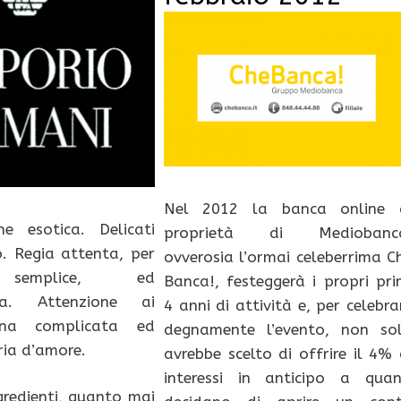
Nel 2012 la banca online 
ne esotica. Delicati
proprietà di Mediobanc
io. Regia attenta, per
ovverosia l’ormai celeberrima C
semplice, ed
Banca!, festeggerà i propri pri
ta. Attenzione ai
4 anni di attività e, per celebra
Una complicata ed
degnamente l’evento, non so
ria d’amore.
avrebbe scelto di offrire il 4% 
interessi in anticipo a quan
ngredienti, quanto mai