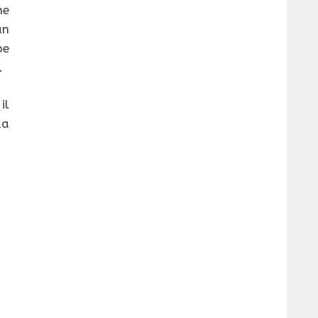
he
an
e
.
il
da
à