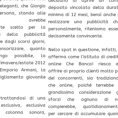
decidano di aprire un con
 eleganti, che Giorgio
deposito vincolato della dura
ersona, stando alle
minima di 12 mesi, bensì anche 
zioni, avrebbe
realizzare una pubblicità ch
nte scelto per la
personalmente, riteniamo esse
ne della pubblicità
decisamente convincente.
e dagli scorsi giorni,
nsorizzare, quanto
Nello spot in questione, infatti, 
go possibile, la
afferma come l’istituto di credi
rimavera/estate 2012
online Che Banca! riesca 
Emporio Armani, la
offrire ai proprio clienti molto p
igliamento giovanile
dei concorrenti, sia tradiziona
che online, poiché terrebbe 
grandissima considerazione g
trattandosi di una
sforzi che ognuno di n
esclusiva, esclusiva
compierebbe, quotidianament
a colonna sonora,
per cercare di accumulare quan