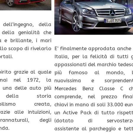
 dell’ingegno, della
 della genialità che
a e brillante, i mari
llo scopo di rivelarlo
E’ finalmente approdata anche 
rtali.
Italia, per la felicità di tutti g
appassionati del marchio tedes
irito grazie al quale
più famoso al mondo, 
rmai nel 1972, la
nuovissima e sorprenden
, una delle auto più
Mercedes Benz Classe C c
 della storia
comprende, nel prezzo fina
mobilismo creata,
chiavi in mano di soli 33.000 eur
zie alle intuizioni,
un Active Pack di tutto rispet
annaturali, degli
(dotato di servosterz
nda.
assistente al parcheggio e tet