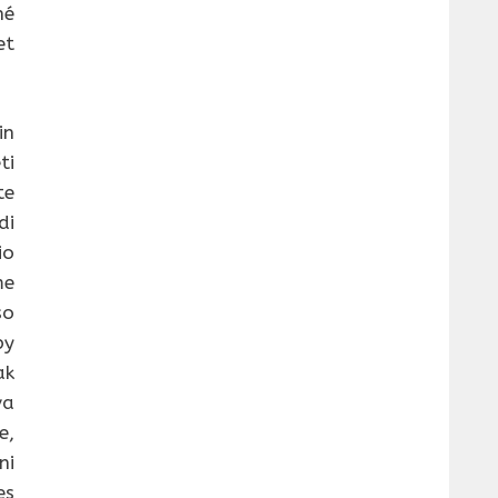
hé
et
in
ti
te
di
io
me
so
by
ak
va
e,
ni
es