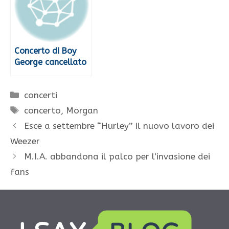
Concerto di Boy
George cancellato
Categorie
concerti
Tag
concerto
,
Morgan
Esce a settembre “Hurley” il nuovo lavoro dei
Weezer
M.I.A. abbandona il palco per l’invasione dei
fans