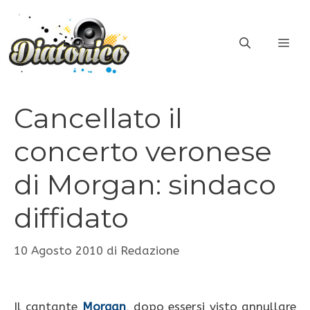
Vai
al
ME
contenuto
Cancellato il
concerto veronese
di Morgan: sindaco
diffidato
10 Agosto 2010
di
Redazione
Il cantante
Morgan
, dopo essersi visto annullare