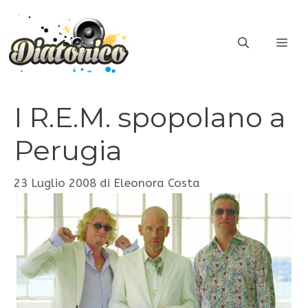
Vai
al
ME
contenuto
I R.E.M. spopolano a
Perugia
23 Luglio 2008
di
Eleonora Costa