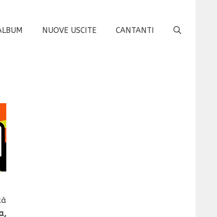
ALBUM
NUOVE USCITE
CANTANTI
tà
a,