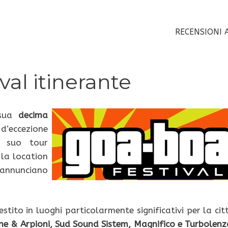
RECENSIONI 
val itinerante
 sua
decima
d’eccezione
l suo tour
 la location
eannunciano
stito in luoghi particolarmente significativi per la cit
ne & Arpioni, Sud Sound Sistem, Magnifico e Turbolenz