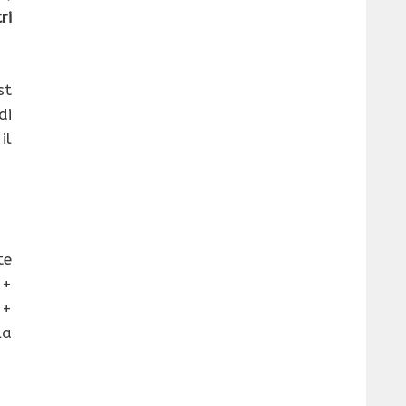
ri
st
di
il
te
 +
 +
la