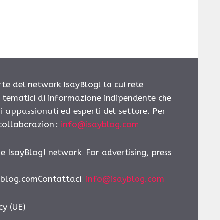
rte del network IsayBlog! la cui rete
i tematici di informazione indipendente che
i appassionati ed esperti del settore. Per
 collaborazioni:
info@isayblog.com
he IsayBlog! network. For advertising, press
yblog.comContattaci
:
info@isayblog.com
cy (UE)