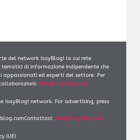
rte del network IsayBlog! la cui rete
i tematici di informazione indipendente che
i appassionati ed esperti del settore. Per
 collaborazioni:
info@isayblog.com
he IsayBlog! network. For advertising, press
yblog.comContattaci
:
info@isayblog.com
cy (UE)