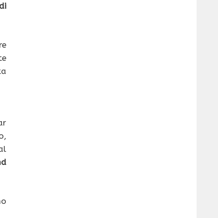
di
re
te
ta
ar
o,
al
nd
no