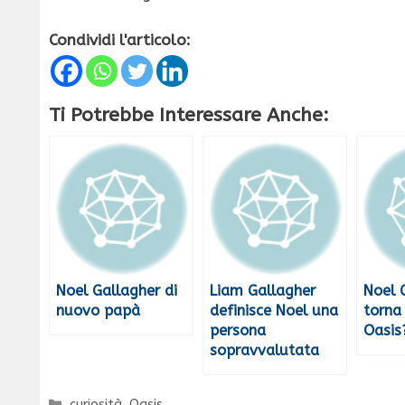
Condividi l'articolo:
Ti Potrebbe Interessare Anche:
Noel Gallagher di
Liam Gallagher
Noel 
nuovo papà
definisce Noel una
torna 
persona
Oasis
sopravvalutata
Categorie
curiosità
,
Oasis