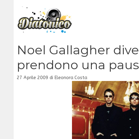
Vai
al
contenuto
Noel Gallagher diven
prendono una pau
27 Aprile 2009
di
Eleonora Costa