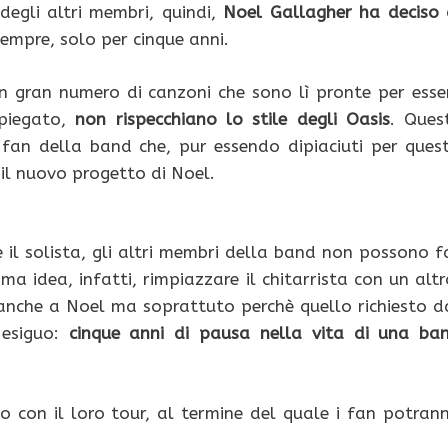
degli altri membri, quindi,
Noel Gallagher ha deciso 
mpre, solo per cinque anni.
 un gran numero di canzoni che sono lì pronte per esse
spiegato,
non rispecchiano lo stile degli Oasis
. Ques
i fan della band che, pur essendo dipiaciuti per ques
 il nuovo progetto di Noel.
e il solista, gli altri membri della band non possono f
a idea, infatti, rimpiazzare il chitarrista con un altr
 anche a Noel ma soprattuto perchè quello richiesto d
 esiguo:
cinque anni di pausa nella vita di una ba
o con il loro tour, al termine del quale i fan potran