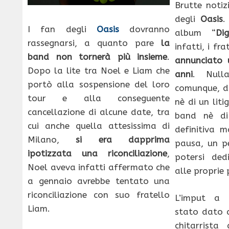
Brutte notiz
degli
Oasis
.
I fan degli
Oasis
dovranno
album “
Di
rassegnarsi, a quanto pare
la
infatti, i fr
band non tornerà più insieme
.
annunciato 
Dopo la lite tra Noel e Liam che
anni
. Null
portò alla sospensione del loro
comunque, da
tour e alla conseguente
nè di un liti
cancellazione di alcune date, tra
band nè di 
cui anche quella attesissima di
definitiva 
Milano,
si era dapprima
pausa, un pe
ipotizzata una riconciliazione
,
potersi ded
Noel aveva infatti affermato che
alle proprie 
a gennaio avrebbe tentato una
riconciliazione con suo fratello
L’imput a 
Liam.
stato dato
chitarrista