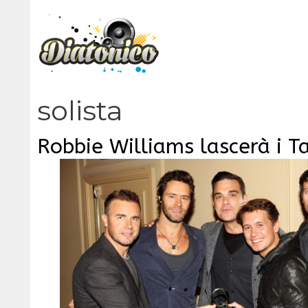
Vai
al
contenuto
solista
Robbie Williams lascerà i T