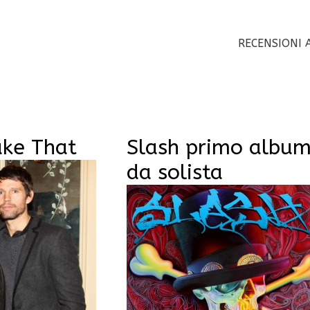
RECENSIONI 
ake That
Slash primo albu
da solista