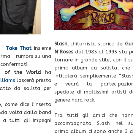
Slash
, chitarrista storico dei
Gu
e i
Take That
insieme
N’Roses
dal 1985 al 1995 sta p
ormai i rumors su una
tornare in grande stile, con il s
confermati.
primo album da solista, che 
 of the World
ha
intitolerà semplicemente “Slas
lliams
lascerà presto
e vedrà la partecipazio
atto da solista per
speciale di moltissimi artisti d
genere hard rock.
 come dice l’inserto
onda volta dalla band
Tra tutti gli amici che han
 a tutti gli impegni
accompagnato Slash nel s
primo album ci sono anche 3 d