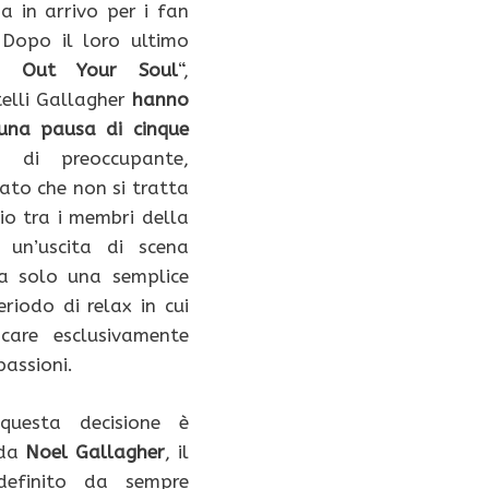
ia in arrivo per i fan
 Dopo il loro ultimo
g Out Your Soul
“,
atelli Gallagher
hanno
una pausa di cinque
a di preoccupante,
to che non si tratta
gio tra i membri della
un’uscita di scena
ma solo una semplice
riodo di relax in cui
icare esclusivamente
passioni.
questa decisione è
 da
Noel Gallagher
, il
 definito da sempre