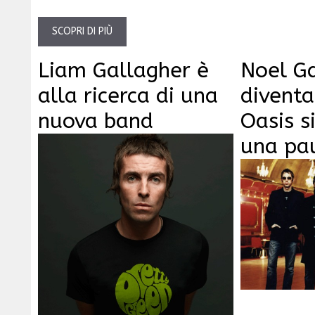
SCOPRI DI PIÙ
Liam Gallagher è
Noel G
alla ricerca di una
diventa
nuova band
Oasis s
una pa