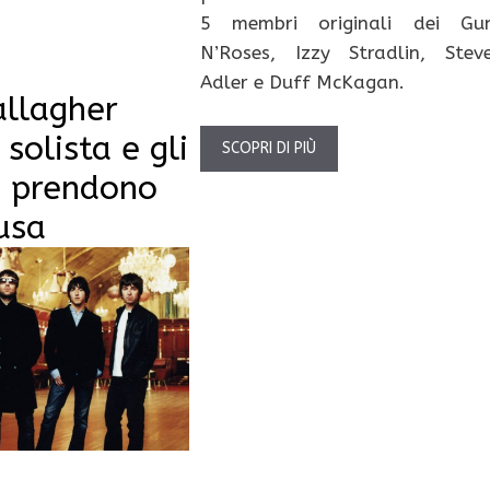
5 membri originali dei Gu
N’Roses, Izzy Stradlin, Stev
Adler e Duff McKagan.
allagher
 solista e gli
SCOPRI DI PIÙ
i prendono
usa