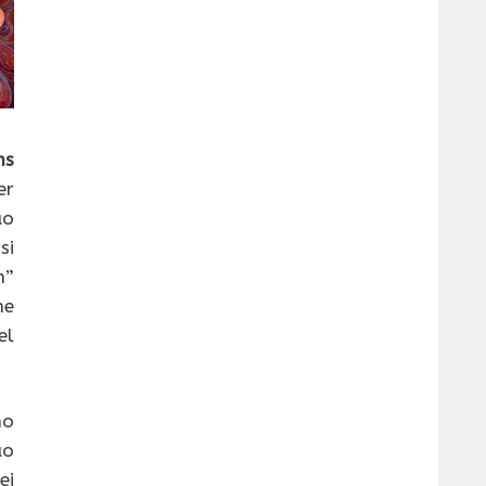
ns
er
uo
si
h”
ne
el
no
uo
ei