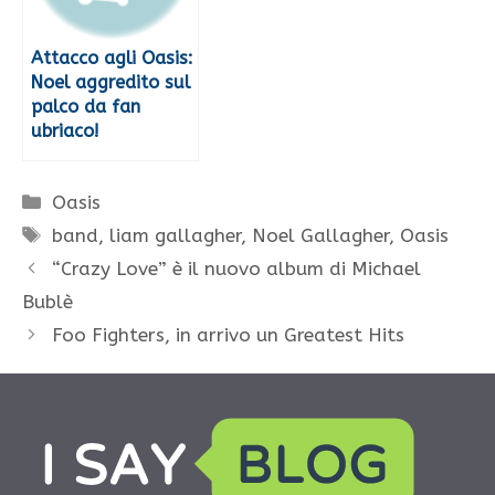
Attacco agli Oasis:
Noel aggredito sul
palco da fan
ubriaco!
Categorie
Oasis
Tag
band
,
liam gallagher
,
Noel Gallagher
,
Oasis
“Crazy Love” è il nuovo album di Michael
Bublè
Foo Fighters, in arrivo un Greatest Hits