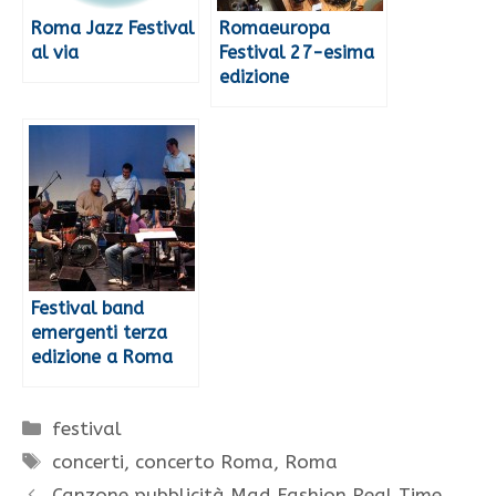
Roma Jazz Festival
Romaeuropa
al via
Festival 27-esima
edizione
Festival band
emergenti terza
edizione a Roma
Categorie
festival
Tag
concerti
,
concerto Roma
,
Roma
Canzone pubblicità Mad Fashion Real Time