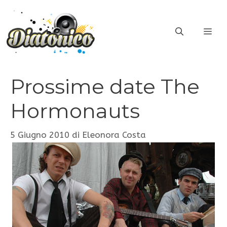
Vai
al
ME
contenuto
Prossime date The
Hormonauts
5 Giugno 2010
di
Eleonora Costa