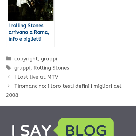
I rolling Stones
arrivano a Roma,
info e biglietti
Categorie
copyright
,
gruppi
Tag
gruppi
,
Rolling Stones
I Lost live at MTV
Tiromancino: i loro testi defini i migliori del
2008