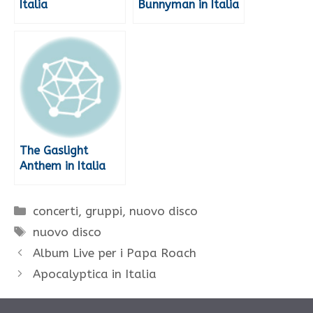
Italia
Bunnyman in Italia
The Gaslight
Anthem in Italia
Categorie
concerti
,
gruppi
,
nuovo disco
Tag
nuovo disco
Album Live per i Papa Roach
Apocalyptica in Italia