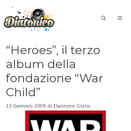
Vai
al
ME
contenuto
“Heroes”, il terzo
album della
fondazione “War
Child”
13 Gennaio 2009
di
Eleonora Costa