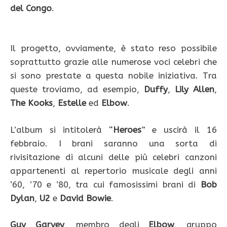
del Congo
.
Il progetto, ovviamente, è stato reso possibile
soprattutto grazie alle numerose voci celebri che
si sono prestate a questa nobile iniziativa. Tra
queste troviamo, ad esempio,
Duffy
,
Lily Allen
,
The Kooks
,
Estelle
ed
Elbow
.
L’album si intitolerà “
Heroes
” e uscirà il 16
febbraio. I brani saranno una sorta di
rivisitazione di alcuni delle più celebri canzoni
appartenenti al repertorio musicale degli anni
’60, ’70 e ’80, tra cui famosissimi brani di
Bob
Dylan
,
U2
e
David Bowie
.
Guy Garvey
, membro degli
Elbow
, gruppo