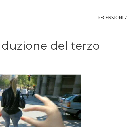
RECENSIONI 
aduzione del terzo