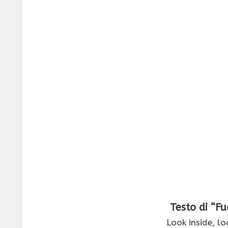
Testo di “Fu
Look inside, lo