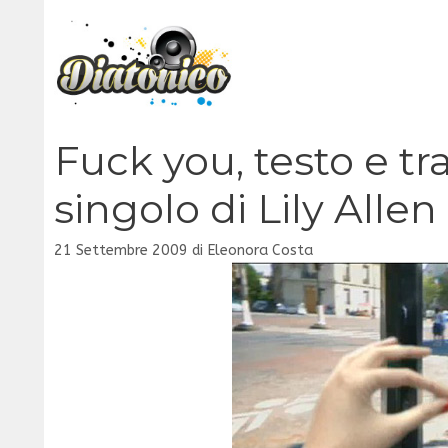
Vai
al
contenuto
Fuck you, testo e tr
singolo di Lily Allen
21 Settembre 2009
di
Eleonora Costa