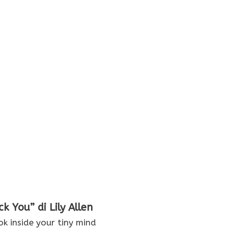
ck You” di Lily Allen
ok inside your tiny mind