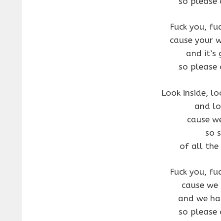
so please 
Fuck you, fu
cause your w
and it’s 
so please 
Look inside, lo
and lo
cause we
so s
of all th
Fuck you, fu
cause we
and we ha
so please 