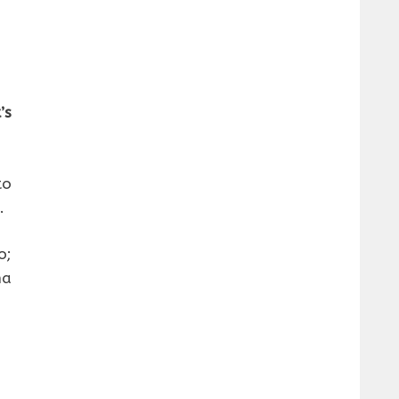
’s
to
.
o;
na