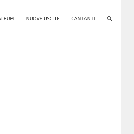
ALBUM
NUOVE USCITE
CANTANTI