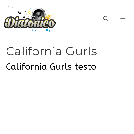
Vai
al
ME
contenuto
California Gurls
California Gurls testo