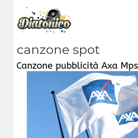
Vai
al
contenuto
canzone spot
Canzone pubblicità Axa Mps