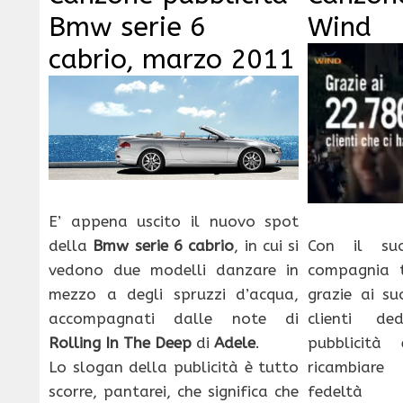
Bmw serie 6
Wind
cabrio, marzo 2011
E’ appena uscito il nuovo spot
Con il s
della
Bmw serie 6 cabrio
, in cui si
compagnia 
vedono due modelli danzare in
grazie ai su
mezzo a degli spruzzi d’acqua,
clienti d
accompagnati dalle note di
pubblicità
Rolling In The Deep
di
Adele
.
ricambiar
Lo slogan della publicità è tutto
fedeltà 
scorre, pantarei, che significa che