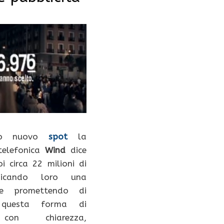
uo nuovo
spot
la
telefonica
Wind
dice
oi circa 22 milioni di
edicando loro una
 e promettendo di
e questa forma di
con chiarezza,