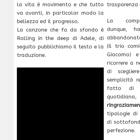
trasparenza 
la vita è movimento e che tutto
va avanti, in particolar modo la
La compag
bellezza ed il progresso.
dunque, h
La canzone che fa da sfondo è
abbandonato
Rolling in the deep di Adele, di
(il trio com
seguito pubblichiamo il testo e la
Giacomo) e
traduzione.
ricorrere a 
di sceglie
semplicità 
fatto di 
quotidi
ringraziame
tipologie di
di sottofond
perfezione.