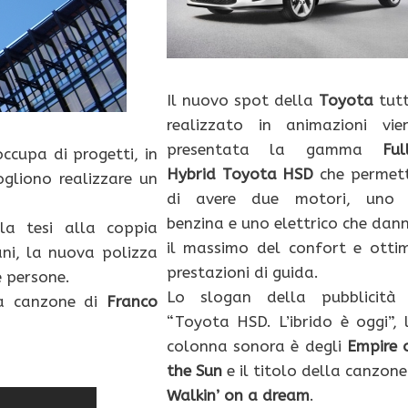
Il nuovo spot della
Toyota
tut
realizzato in animazioni vie
presentata la gamma
Ful
occupa di progetti, in
Hybrid Toyota HSD
che permet
ogliono realizzare un
di avere due motori, uno
benzina e uno elettrico che dan
 la tesi alla coppia
il massimo del confort e otti
i, la nuova polizza
prestazioni di guida.
e persone.
Lo slogan della pubblicità
ma canzone di
Franco
“Toyota HSD. L’ibrido è oggi”, 
colonna sonora è degli
Empire 
the Sun
e il titolo della canzone
Walkin’ on a dream
.