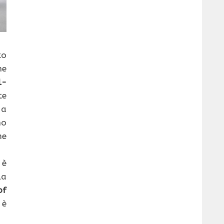
to
ne
l-
te
 a
no
me
 è
la
of
 è