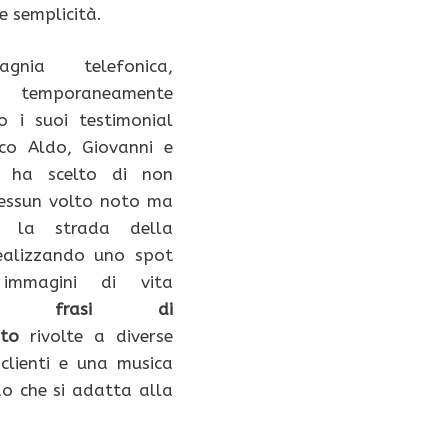
e semplicità.
nia telefonica,
a temporaneamente
 i suoi testimonial
ico Aldo, Giovanni e
 ha scelto di non
nessun volto noto ma
re la strada della
realizzando uno spot
immagini di vita
ana,
frasi di
nto
rivolte a diverse
 clienti e una musica
o che si adatta alla