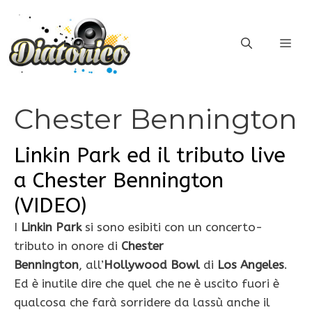
Vai
al
ME
contenuto
Chester Bennington
Linkin Park ed il tributo live
a Chester Bennington
(VIDEO)
I
Linkin Park
si sono esibiti con un concerto-
tributo in onore di
Chester
Bennington
, all’
Hollywood Bowl
di
Los Angeles
.
Ed è inutile dire che quel che ne è uscito fuori è
qualcosa che farà sorridere da lassù anche il