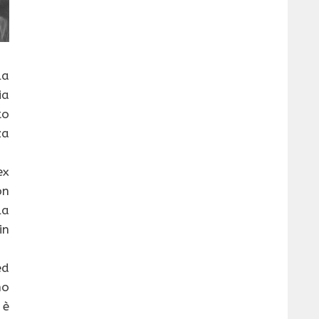
la
a
to
za
ex
on
la
in
d
no
è