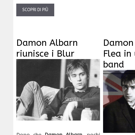
SCOPRI DI PIÙ
Damon Albarn
Damon 
riunisce i Blur
Flea in
band
Dopo che
Damon Albarn
, pochi