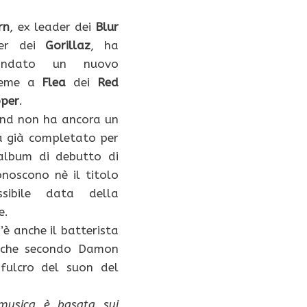
rn
, ex leader dei
Blur
der dei
Gorillaz
, ha
ondato un nuovo
ieme a
Flea
dei
Red
pper
.
nd non ha ancora un
 già completato per
’album di debutto di
onoscono nè il titolo
sibile data della
e.
’è anche il batterista
 che secondo Damon
 fulcro del suon del
musica è basata sui