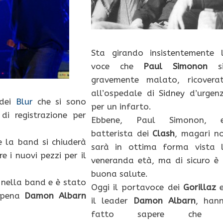
Sta girando insistentemente 
voce che
Paul Simonon
si
gravemente malato, ricovera
all’ospedale di Sidney d’urgen
 dei
Blur
che si sono
per un infarto.
 di registrazione per
Ebbene, Paul Simonon, 
batterista dei
Clash
, magari n
he la band si chiuderà
sarà in ottima forma vista 
e i nuovi pezzi per il
veneranda età, ma di sicuro è 
buona salute.
 nella band e è stato
Oggi il portavoce dei
Gorillaz
e
ppena
Damon Albarn
il leader
Damon Albarn
, han
fatto sapere che 