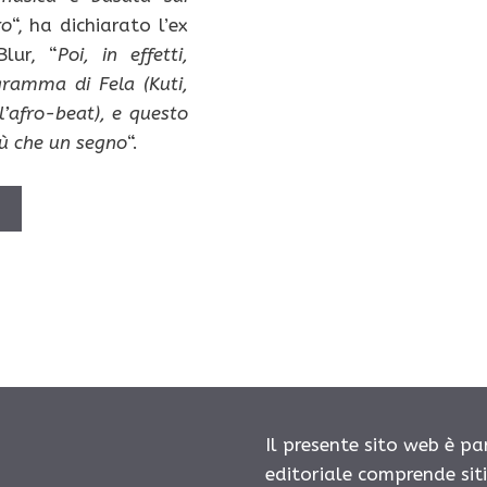
ro
“, ha dichiarato l’ex
lur, “
Poi, in effetti,
gramma di Fela (Kuti,
l’afro-beat), e questo
iù che un segno
“.
Ù
Il presente sito web è pa
editoriale comprende sit