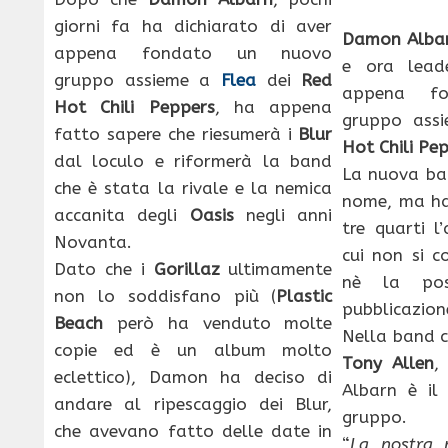
giorni fa ha dichiarato di aver
Damon Alba
appena fondato un nuovo
e ora lea
gruppo assieme a
Flea
dei
Red
appena f
Hot Chili Peppers
, ha appena
gruppo ass
fatto sapere che riesumerà i
Blur
Hot Chili Pe
dal loculo e riformerà la band
La nuova ba
che è stata la rivale e la nemica
nome, ma ha
accanita degli
Oasis
negli anni
tre quarti l
Novanta.
cui non si c
Dato che i
Gorillaz
ultimamente
nè la pos
non lo soddisfano più (
Plastic
pubblicazion
Beach
però ha venduto molte
Nella band c
copie ed è un album molto
Tony Allen
,
eclettico), Damon ha deciso di
Albarn è il
andare al ripescaggio dei Blur,
gruppo.
che avevano fatto delle date in
“
La nostra 