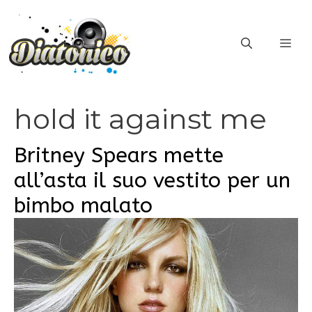
Vai
al
ME
contenuto
hold it against me
Britney Spears mette
all’asta il suo vestito per un
bimbo malato