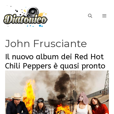
Vai
al
ME
contenuto
John Frusciante
Il nuovo album dei Red Hot
Chili Peppers è quasi pronto