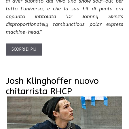
di aver suonato dal vivo uno show sold-out per
tutto l’universo, e che la sua hit di punta era
appunto intitolata ‘Dr Johnny Skinz’s
disproportionately rambunctious polar express
machine-head
.”
SCOPRI DI PIÙ
Josh Klinghoffer nuovo
chitarrista RHCP