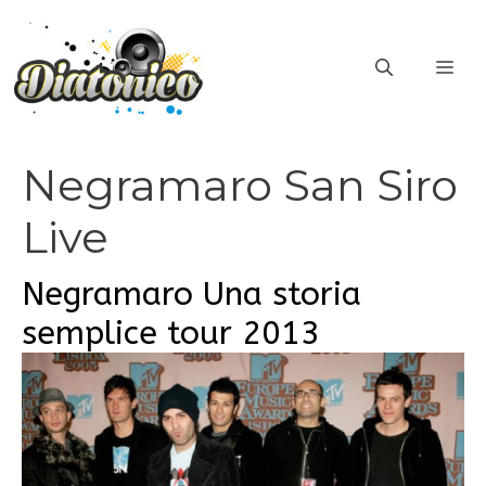
Vai
al
ME
contenuto
Negramaro San Siro
Live
Negramaro Una storia
semplice tour 2013