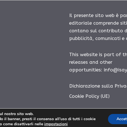
Il presente sito web è pa
editoriale comprende sit
contano sul contributo d
pubblicità, comunicati e
This website is part of t
releases and other
opportunities:
info@isa
Dichiarazione sulla Priva
Cookie Policy (UE)
sul nostro sito web.
 il banner, presti il consenso all’uso di tutti i cookie
Accet
Diatonico.com © 2026. All right reserverd.
o come disattivarli nelle
impostazioni