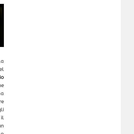
la
l
io
me
na
re
li
il
un
lo