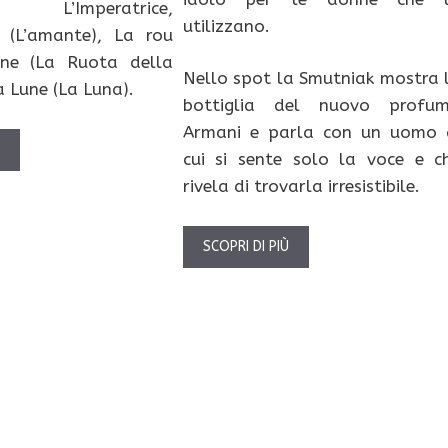
a), L’Imperatrice,
utilizzano.
 (L’amante), La rou
ne (La Ruota della
Nello spot la Smutniak mostra 
a Lune (La Luna).
bottiglia del nuovo profu
Armani e parla con un uomo 
Ù
cui si sente solo la voce e c
rivela di trovarla irresistibile.
SCOPRI DI PIÙ