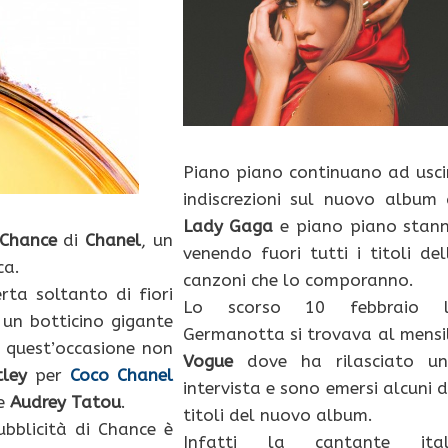
Piano piano continuano ad usci
indiscrezioni sul nuovo album 
Lady Gaga
e piano piano stan
Chance
di
Chanel
, un
venendo fuori tutti i titoli del
ca.
canzoni che lo comporanno.
ta soltanto di fiori
Lo scorso 10 febbraio 
 un botticino gigante
Germanotta si trovava al mensi
 quest’occasione non
Vogue
dove ha rilasciato un
tley
per
Coco Chanel
intervista e sono emersi alcuni d
se
Audrey Tatou
.
titoli del nuovo album.
bblicità di Chance è
Infatti la cantante ita