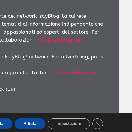
rte del network IsayBlog! la cui rete
i tematici di informazione indipendente che
i appassionati ed esperti del settore. Per
 collaborazioni:
info@isayblog.com
he IsayBlog! network. For advertising, press
yblog.comContattaci
:
info@isayblog.com
cy (UE)
CLOSE GDPR CO
ta
Rifiuta
Impostazioni