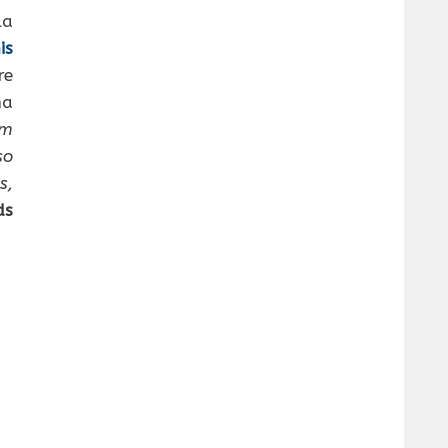
la
is
re
ha
’m
so
s,
ds
à