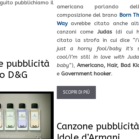
guito pubblichiamo il
americana parlando del
composizione del brano
Born Th
Way
avrebbe citato anche alt
canzoni come
Judas
(di cui 
citato la strofa in cui dice “
I
just a horny fool/baby it’s 
cool/I’m still in love with Juda
 pubblicità
baby
“),
Americano, Hair,
Bad Ki
mo D&G
e
Government hooker
.
SCOPRI DI PIÙ
Canzone pubblicit
Idole d’Armani