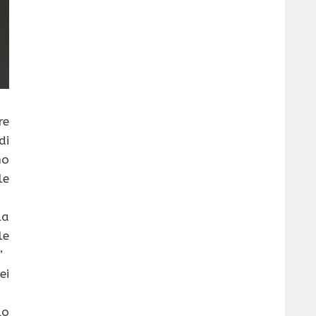
re
di
no
le
la
le
’
ei
lo