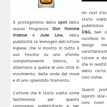
Un cast d’ec
stato scel
Il protagonista della
spot
della
pubblicizz
nuova fragranza
Dior Homme
D&G
, ben c
Intense
è
Jude Law
, nella
racchiusi in
pubblicità le immagini dell’attore
design m
inglese, che si mostra in tutto il
caratterizz
suo fascino su uno sfondo
colore e da
completamente bianco, si
che in realtà
alternano a quelle di una città in
della carta
movimento, delle onde del mare
loro nome.
e di uno splendido tramonto.
Questi prof
L’attore che è stato scelto come
ispirati alle
testimonial per questa
loro nomi 
campagna pubblicitaria e per