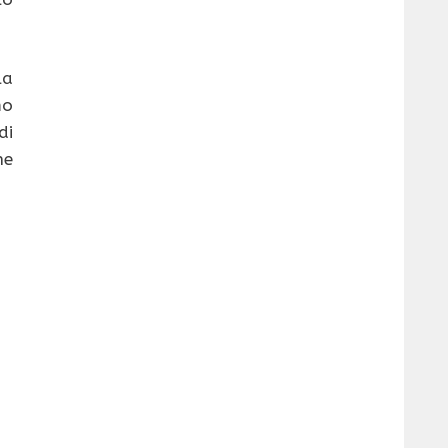
la
mo
di
he