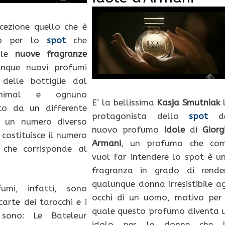
cezione quello che è
to per lo
spot
che
a le
nuove fragranze
inque nuovi profumi
 delle bottiglie dal
inimal e ognuno
E’ la bellissima
Kasja Smutniak
ato da un differente
protagonista dello
spot
de
 un numero diverso
nuovo profumo
Idole
di
Giorg
 costituisce il numero
Armani
, un profumo che co
 che corrisponde al
vuol far intendere lo spot è u
fragranza in grado di rende
qualunque donna irresistibile ag
umi, infatti, sono
occhi di un uomo, motivo per 
 carte dei tarocchi e i
quale questo profumo diventa 
sono: Le Bateleur
idolo per le donne che 