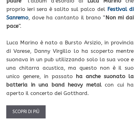
padre
” l’album d’esordio di
Luca Marino
che
proprio ieri sera è salito sul palco del
Festival di
Sanremo
, dove ha cantanto il brano “
Non mi dai
pace
“.
Luca Marino è nato a Bursto Arsizio, in provincia
di Varese, Danny Virgillo lo ha scoperto mentre
suonava in un pub utilizzando solo la sua voce e
una chitarra acustica, ma questo non è il suo
unico genere, in passato
ha anche suonato la
batteria in una band heavy metal
con cui ha
aperto il concerto dei Gotthard.
SCOPRI DI PIÙ