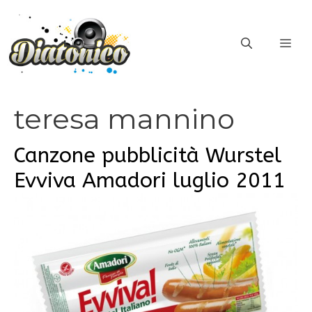
Vai
al
ME
contenuto
teresa mannino
Canzone pubblicità Wurstel
Evviva Amadori luglio 2011