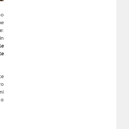
so
he
e:
in
le
te
te
ro
ni
 a