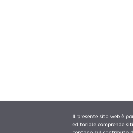
Il presente sito web è pa
editoriale comprende sit
contano sul contributo d