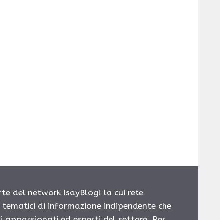
rte del network IsayBlog! la cui rete
i tematici di informazione indipendente che
i appassionati ed esperti del settore. Per