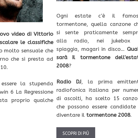
Ogni estate c’è il famo
tormentone, quella canzone c
si sente praticamente sempr
uovo video di Vittorio
alla radio, nei jukebox 
calare le classifiche
spiaggia, magari in disco…
Qua
eo molto sensuale che
sarà il tormentone dell’esta
rno che si presta ad
2008
?
010.
Radio DJ
, la prima emitten
essere la stupenda
radiofonica italiana per nume
in 6 La Regressione
di ascolti, ha scelto 15 canzo
ata proprio qualche
che possono essere candidate
diventare il
tormentone 2008
.
SCOPRI DI PIÙ