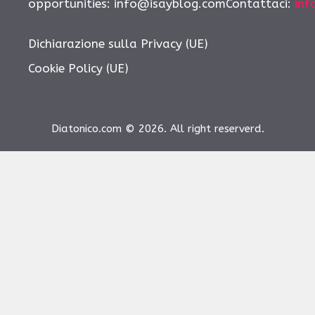
opportunities:
info@isayblog.comContattaci
:
inf
Dichiarazione sulla Privacy (UE)
Cookie Policy (UE)
Diatonico.com © 2026. All right reserverd.