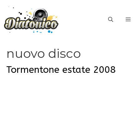
Vai
al
ME
contenuto
nuovo disco
Tormentone estate 2008