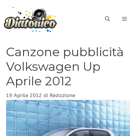
Vai
al
ME
contenuto
Canzone pubblicità
Volkswagen Up
Aprile 2012
19 Aprile 2012
di
Redazione