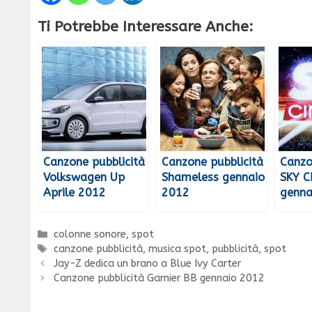
Ti Potrebbe Interessare Anche:
Canzone pubblicità
Canzone pubblicità
Canzo
Volkswagen Up
Shameless gennaio
SKY C
Aprile 2012
2012
genna
Categorie
colonne sonore
,
spot
Tag
canzone pubblicità
,
musica spot
,
pubblicità
,
spot
Jay-Z dedica un brano a Blue Ivy Carter
Canzone pubblicità Garnier BB gennaio 2012