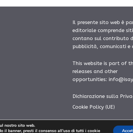
Il presente sito web è pa
editoriale comprende sit
contano sul contributo d
pubblicità, comunicati e
This website is part of t
releases and other
opportunities:
info@isa
Dichiarazione sulla Priva
Cookie Policy (UE)
sul nostro sito web.
 il banner, presti il consenso all’uso di tutti i cookie
Accet
Diatonico.com © 2026. All right reserverd.