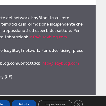
rte del network IsayBlog! la cui rete
i tematici di informazione indipendente che
i appassionati ed esperti del settore. Per
 collaborazioni:
info@isayblog.com
he IsayBlog! network. For advertising, press
yblog.comContattaci
:
info@isayblog.com
cy (UE)
CLOSE GDPR CO
ta
Rifiuta
Impostazioni