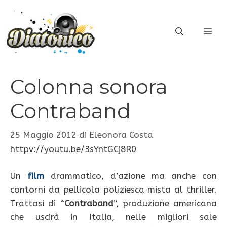
Vai
al
ME
contenuto
Colonna sonora
Contraband
25 Maggio 2012
di
Eleonora Costa
httpv://youtu.be/3sYntGCj8R0
Un
film
drammatico, d’azione ma anche con
contorni da pellicola poliziesca mista al thriller.
Trattasi di “
Contraband
“, produzione americana
che uscirà in Italia, nelle migliori sale