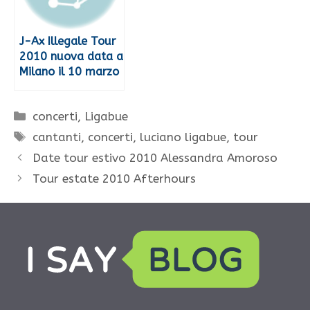
J-Ax Illegale Tour
2010 nuova data a
Milano il 10 marzo
Categorie
concerti
,
Ligabue
Tag
cantanti
,
concerti
,
luciano ligabue
,
tour
Date tour estivo 2010 Alessandra Amoroso
Tour estate 2010 Afterhours