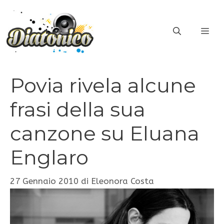
Vai
al
ME
contenuto
Povia rivela alcune
frasi della sua
canzone su Eluana
Englaro
27 Gennaio 2010
di
Eleonora Costa