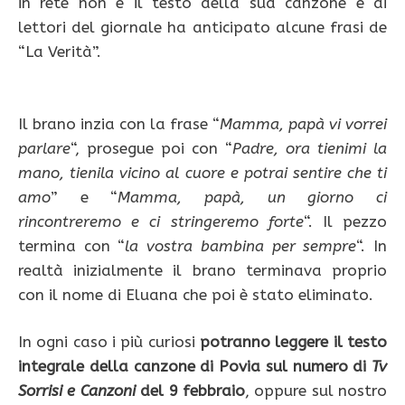
in rete non è il testo della sua canzone e ai
lettori del giornale ha anticipato alcune frasi de
“La Verità”.
Il brano inzia con la frase “
Mamma, papà vi vorrei
parlare
“, prosegue poi con “
Padre, ora tienimi la
mano, tienila vicino al cuore e potrai sentire che ti
amo
” e “
Mamma, papà, un giorno ci
rincontreremo e ci stringeremo forte
“. Il pezzo
termina con “
la vostra bambina per sempre
“. In
realtà inizialmente il brano terminava proprio
con il nome di Eluana che poi è stato eliminato.
In ogni caso i più curiosi
potranno leggere il testo
integrale della canzone di Povia sul numero di
Tv
Sorrisi e Canzoni
del 9 febbraio
, oppure sul nostro