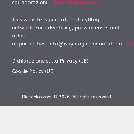
collaborazioni:
info@isayblog.com
This website is part of the IsayBlog!
network. For advertising, press releases and
other
opportunities:
info@isayblog.comContattaci
:
inf
Dichiarazione sulla Privacy (UE)
Cookie Policy (UE)
Diatonico.com © 2026. All right reserverd.