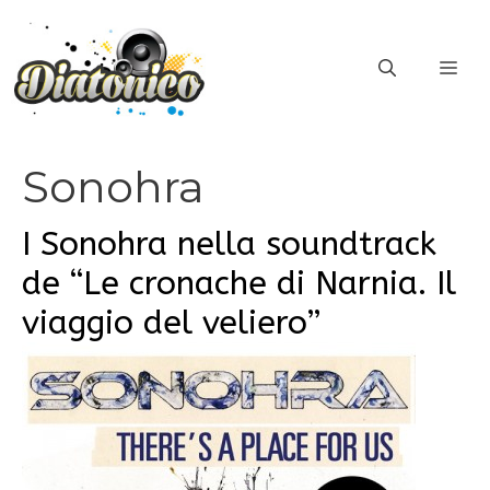
Vai
al
ME
contenuto
Sonohra
I Sonohra nella soundtrack
de “Le cronache di Narnia. Il
viaggio del veliero”