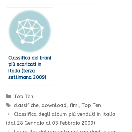
Classifica dei brani
più scaricati in
Italia (terza
settimana 2009)
Categorie
Top Ten
Tag
classifiche
,
download
,
fimi
,
Top Ten
Classifica degli album più venduti in Italia
(dal 28 Gennaio al 03 Febbraio 2009)
Laura Pausini racconta del suo duetto con