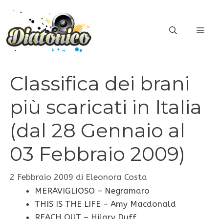
Vai
al
ME
contenuto
Classifica dei brani
più scaricati in Italia
(dal 28 Gennaio al
03 Febbraio 2009)
2 Febbraio 2009
di
Eleonora Costa
MERAVIGLIOSO – Negramaro
THIS IS THE LIFE – Amy Macdonald
REACH OUT – Hilary Duff