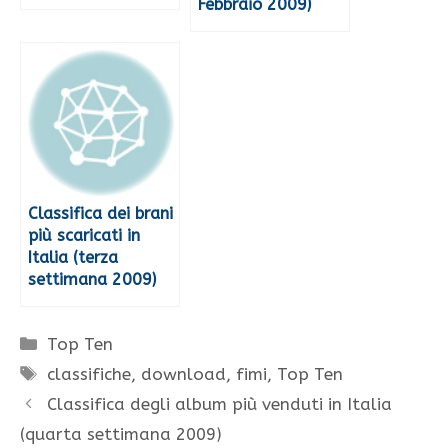
Febbraio 2009)
Classifica dei brani
più scaricati in
Italia (terza
settimana 2009)
Categorie
Top Ten
Tag
classifiche
,
download
,
fimi
,
Top Ten
Classifica degli album più venduti in Italia
(quarta settimana 2009)