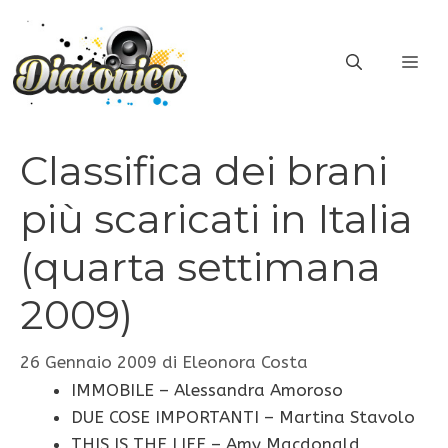
Vai
al
ME
contenuto
Classifica dei brani
più scaricati in Italia
(quarta settimana
2009)
26 Gennaio 2009
di
Eleonora Costa
IMMOBILE – Alessandra Amoroso
DUE COSE IMPORTANTI – Martina Stavolo
THIS IS THE LIFE – Amy Macdonald