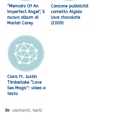
“Memoirs Of An
Canzone pubblicità
Imperfect Angel”, il
cornetto Algida
nuovo album di
love chocolate
Mariah Carey
(2009)
Ciara ft. Justin
Timberlake “Love
Sex Magic”: video e
testo
Categorie
cantanti
,
testi