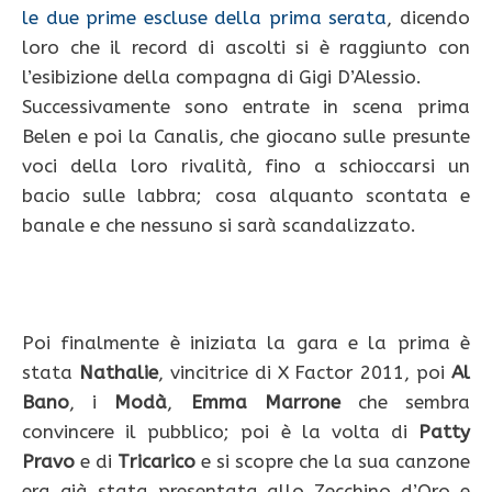
le due prime escluse della prima serata
, dicendo
loro che il record di ascolti si è raggiunto con
l’esibizione della compagna di Gigi D’Alessio.
Successivamente sono entrate in scena prima
Belen e poi la Canalis, che giocano sulle presunte
voci della loro rivalità, fino a schioccarsi un
bacio sulle labbra; cosa alquanto scontata e
banale e che nessuno si sarà scandalizzato.
Poi finalmente è iniziata la gara e la prima è
stata
Nathalie
, vincitrice di X Factor 2011, poi
Al
Bano
, i
Modà
,
Emma Marrone
che sembra
convincere il pubblico; poi è la volta di
Patty
Pravo
e di
Tricarico
e si scopre che la sua canzone
era già stata presentata allo Zecchino d’Oro e