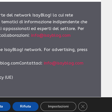
rte del network IsayBlog! la cui rete
i tematici di informazione indipendente che
i appassionati ed esperti del settore. Per
 collaborazioni:
info@isayblog.com
he IsayBlog! network. For advertising, press
yblog.comContattaci
:
info@isayblog.com
cy (UE)
CLOSE GDPR CO
ta
Rifiuta
Impostazioni