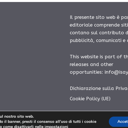
Il presente sito web è pa
editoriale comprende sit
contano sul contributo d
pubblicità, comunicati e
This website is part of t
releases and other
opportunities:
info@isa
Dichiarazione sulla Priva
Cookie Policy (UE)
sul nostro sito web.
 il banner, presti il consenso all’uso di tutti i cookie
Accet
Diatonico.com © 2026. All right reserverd.
o come disattivarli nelle
impostazioni