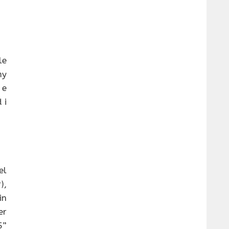
le
my
 e
 i
el
),
in
er
5”