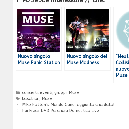
Ti Potrebbe Interessare Anche:
Nuovo singolo
Nuovo singolo dei
“Neut
Muse Panic Station
Muse Madness
Collis
nuovo
Muse
Categorie
concerti
,
eventi
,
gruppi
,
Muse
Tag
kasabian
,
Muse
Mike Patton’s Mondo Cane, aggiunta una data!
Punkreas DVD Paranoia Domestica Live