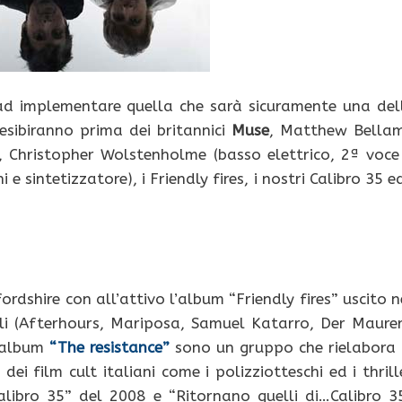
ad implementare quella che sarà sicuramente una del
 esibiranno prima dei britannici
Muse
, Matthew Bella
e), Christopher Wolstenholme (basso elettrico, 2ª voce
 sintetizzatore), i Friendly fires, i nostri Calibro 35 ed
ordshire con all’attivo l’album “Friendly fires” uscito n
elli (Afterhours, Mariposa, Samuel Katarro, Der Maurer
 album
“The resistance”
sono un gruppo che rielabora 
i film cult italiani come i polizziotteschi ed i thrill
alibro 35” del 2008 e “Ritornano quelli di…Calibro 3