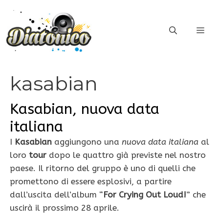
Vai
al
ME
contenuto
kasabian
Kasabian, nuova data
italiana
I
Kasabian
aggiungono una
nuova data italiana
al
loro
tour
dopo le quattro già previste nel nostro
paese. Il ritorno del gruppo è uno di quelli che
promettono di essere esplosivi, a partire
dall’uscita dell’album “
For Crying Out Loud!
” che
uscirà il prossimo 28 aprile.