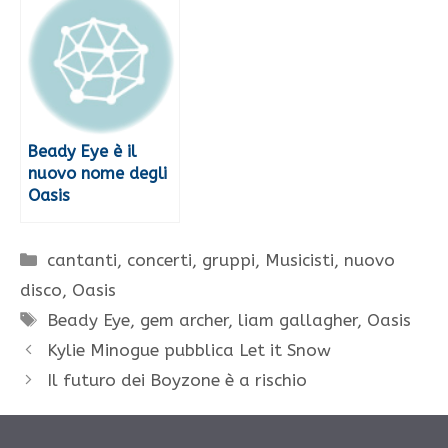
Beady Eye è il
nuovo nome degli
Oasis
Categorie
cantanti
,
concerti
,
gruppi
,
Musicisti
,
nuovo
disco
,
Oasis
Tag
Beady Eye
,
gem archer
,
liam gallagher
,
Oasis
Kylie Minogue pubblica Let it Snow
Il futuro dei Boyzone è a rischio