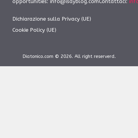
opportunities:
info@isayblog.comContattaci
:
inf
Dichiarazione sulla Privacy (UE)
Cookie Policy (UE)
Diatonico.com © 2026. All right reserverd.