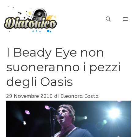
Vai
al
ME
contenuto
I Beady Eye non
suoneranno i pezzi
degli Oasis
29 Novembre 2010
di
Eleonora Costa