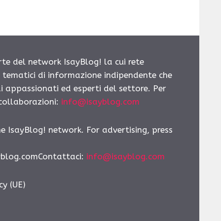
rte del network IsayBlog! la cui rete
i tematici di informazione indipendente che
i appassionati ed esperti del settore. Per
 collaborazioni:
info@isayblog.com
he IsayBlog! network. For advertising, press
yblog.comContattaci
:
info@isayblog.com
cy (UE)