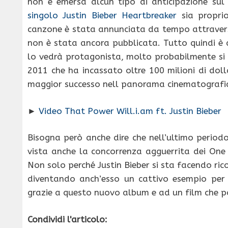
non è emersa alcun tipo di anticipazione su
singolo Justin Bieber Heartbreaker
sia propri
canzone è stata annunciata da tempo attraver
non è stata ancora pubblicata. Tutto quindi è 
lo vedrà protagonista, molto probabilmente si t
2011 che ha incassato oltre 100 milioni di doll
maggior successo nell panorama cinematografi
►
Video That Power Will.i.am ft. Justin Bieber
Bisogna però anche dire che nell’ultimo perio
vista anche la concorrenza agguerrita dei One 
Non solo perché Justin Bieber si sta facendo ric
diventando anch’esso un cattivo esempio per i
grazie a questo nuovo album e ad un film che p
Condividi l'articolo: