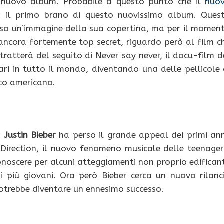
l nuovo album. Probabile a questo punto che il
nuo
o il primo brano di questo nuovissimo album. Ques
so un’immagine della sua copertina, ma per il momen
ancora fortemente top secret, riguardo però al film c
ratterà del seguito di Never say never, il docu-film d
ari in tutto il mondo, diventando una delle pellicole 
co americano.
do
Justin Bieber
ha perso il grande appeal dei primi ann
Direction, il nuovo fenomeno musicale delle teenager
onoscere per alcuni atteggiamenti non proprio edificant
 più giovani. Ora però Bieber cerca un nuovo rilanc
otrebbe diventare un ennesimo successo.