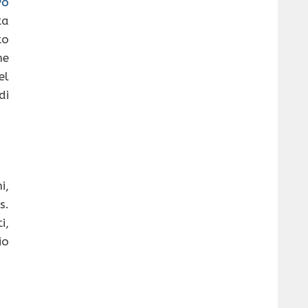
vo
ta
to
he
el
di
i,
s.
i,
io