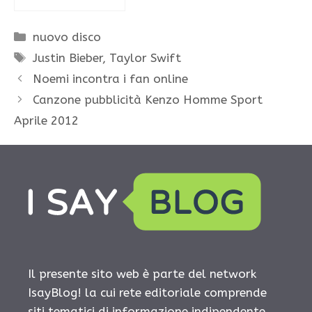
Categorie
nuovo disco
Tag
Justin Bieber
,
Taylor Swift
Noemi incontra i fan online
Canzone pubblicità Kenzo Homme Sport
Aprile 2012
Il presente sito web è parte del network
IsayBlog! la cui rete editoriale comprende
siti tematici di informazione indipendente