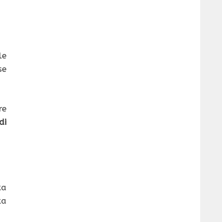
le
se
re
di
ta
ta