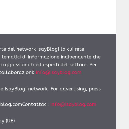
rte del network IsayBlog! la cui rete
i tematici di informazione indipendente che
i appassionati ed esperti del settore. Per
 collaborazioni:
info@isayblog.com
he IsayBlog! network. For advertising, press
yblog.comContattaci
:
info@isayblog.com
cy (UE)