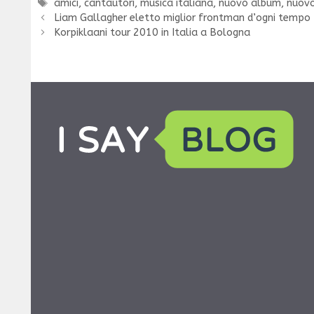
Tag
amici
,
cantautori
,
musica italiana
,
nuovo album
,
nuovo
Liam Gallagher eletto miglior frontman d’ogni tempo
Korpiklaani tour 2010 in Italia a Bologna