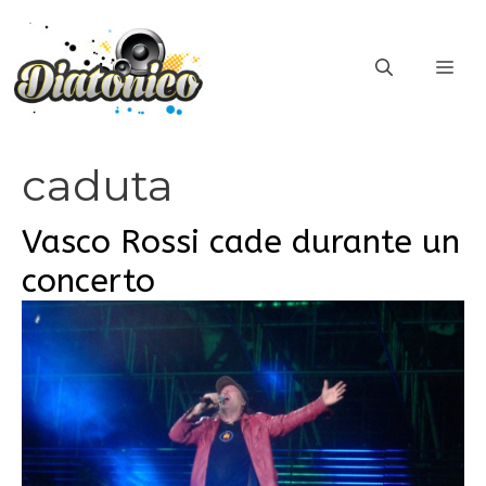
Vai
al
ME
contenuto
caduta
Vasco Rossi cade durante un
concerto